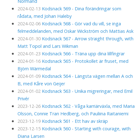
Normand
2024-02-13
Kodsnack 569 - Dina förändringar som
rådata, med Johan Haleby
2024-02-06
Kodsnack 568 - Gör vad du vill, se inga
felmeddelanden, med Oskar Wickström och Mattias Ask
2024-01-30
Kodsnack 567 - Arrow straight through, with
Matt Topol and Lars Wikman
2024-01-23
Kodsnack 566 - Träna upp dina lillfingrar
2024-01-16
Kodsnack 565 - Protokollet är fruset, med
Björn Wärmedal
2024-01-09
Kodsnack 564 - Längsta vägen mellan A och
B, med Kåre von Geijer
2024-01-02
Kodsnack 563 - Unika migreringar, med Emil
Privér
2023-12-26
Kodsnack 562 - Våga karriärväxla, med Maria
Olsson, Connie Tran Hedberg, och Pauliina Raitaniemi
2023-12-19
Kodsnack 561 - Ett hav av skräp
2023-12-15
Kodsnack 560 - Starting with courage, with
Diana Larsen