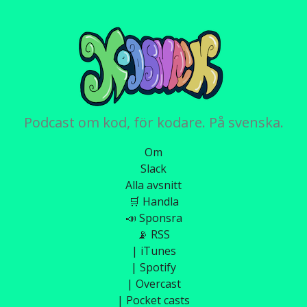
Podcast om kod, för kodare. På svenska.
Om
Slack
Alla avsnitt
🛒 Handla
📣 Sponsra
📡 RSS
| iTunes
| Spotify
| Overcast
| Pocket casts