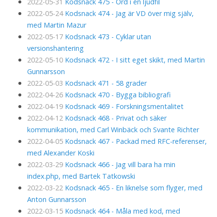
2022-05-31
Kodsnack 475 - Ord i en ljudfil
2022-05-24
Kodsnack 474 - Jag är VD över mig själv,
med Martin Mazur
2022-05-17
Kodsnack 473 - Cyklar utan
versionshantering
2022-05-10
Kodsnack 472 - I sitt eget skikt, med Martin
Gunnarsson
2022-05-03
Kodsnack 471 - 58 grader
2022-04-26
Kodsnack 470 - Bygga bibliografi
2022-04-19
Kodsnack 469 - Forskningsmentalitet
2022-04-12
Kodsnack 468 - Privat och säker
kommunikation, med Carl Winbäck och Svante Richter
2022-04-05
Kodsnack 467 - Packad med RFC-referenser,
med Alexander Koski
2022-03-29
Kodsnack 466 - Jag vill bara ha min
index.php, med Bartek Tatkowski
2022-03-22
Kodsnack 465 - En liknelse som flyger, med
Anton Gunnarsson
2022-03-15
Kodsnack 464 - Måla med kod, med