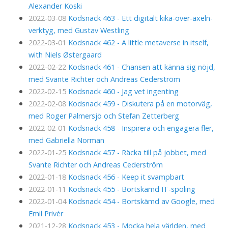
Alexander Koski
2022-03-08
Kodsnack 463 - Ett digitalt kika-över-axeln-
verktyg, med Gustav Westling
2022-03-01
Kodsnack 462 - A little metaverse in itself,
with Niels Østergaard
2022-02-22
Kodsnack 461 - Chansen att känna sig nöjd,
med Svante Richter och Andreas Cederström
2022-02-15
Kodsnack 460 - Jag vet ingenting
2022-02-08
Kodsnack 459 - Diskutera på en motorväg,
med Roger Palmersjö och Stefan Zetterberg
2022-02-01
Kodsnack 458 - Inspirera och engagera fler,
med Gabriella Norman
2022-01-25
Kodsnack 457 - Räcka till på jobbet, med
Svante Richter och Andreas Cederström
2022-01-18
Kodsnack 456 - Keep it svampbart
2022-01-11
Kodsnack 455 - Bortskämd IT-spoling
2022-01-04
Kodsnack 454 - Bortskämd av Google, med
Emil Privér
2021-12-28
Kodsnack 453 - Mocka hela världen, med