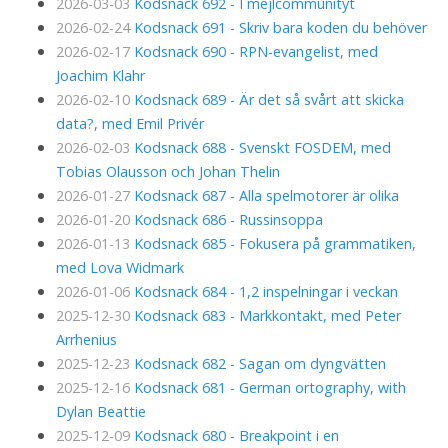
2026-03-03
Kodsnack 692 - I mejlcommunityt
2026-02-24
Kodsnack 691 - Skriv bara koden du behöver
2026-02-17
Kodsnack 690 - RPN-evangelist, med
Joachim Klahr
2026-02-10
Kodsnack 689 - Är det så svårt att skicka
data?, med Emil Privér
2026-02-03
Kodsnack 688 - Svenskt FOSDEM, med
Tobias Olausson och Johan Thelin
2026-01-27
Kodsnack 687 - Alla spelmotorer är olika
2026-01-20
Kodsnack 686 - Russinsoppa
2026-01-13
Kodsnack 685 - Fokusera på grammatiken,
med Lova Widmark
2026-01-06
Kodsnack 684 - 1,2 inspelningar i veckan
2025-12-30
Kodsnack 683 - Markkontakt, med Peter
Arrhenius
2025-12-23
Kodsnack 682 - Sagan om dyngvätten
2025-12-16
Kodsnack 681 - German ortography, with
Dylan Beattie
2025-12-09
Kodsnack 680 - Breakpoint i en