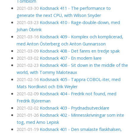
Törnblom
2021-03-30
Kodsnack 411 - The performance to
generate the next CPU, with Wilson Snyder
2021-03-23
Kodsnack 410 - Rage-double-down, med
Johan Öbrink
2021-03-16
Kodsnack 409 - Komplex och komplicerad,
med Anton Österberg och Anton Gunnarsson
2021-03-09
Kodsnack 408 - Det fanns en tredje spak
2021-03-02
Kodsnack 407 - En modern liare
2021-02-23
Kodsnack 406 - Sit down in the middle of the
world, with Tommy Maloteaux
2021-02-16
Kodsnack 405 - Tappra COBOL-iter, med
Mats Nordkvist och Erik Weyler
2021-02-09
Kodsnack 404 - Fredrik not found, med
Fredrik Björeman
2021-02-02
Kodsnack 403 - Prydnadsutvecklare
2021-01-26
Kodsnack 402 - Minnesskrivningar som inte
tog, med Arno Lepisk
2021-01-19
Kodsnack 401 - Den smalaste flaskhalsen,