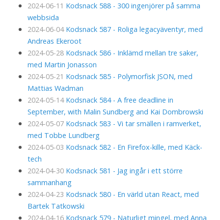
2024-06-11
Kodsnack 588 - 300 ingenjörer på samma
webbsida
2024-06-04
Kodsnack 587 - Roliga legacyäventyr, med
Andreas Ekeroot
2024-05-28
Kodsnack 586 - Inklämd mellan tre saker,
med Martin Jonasson
2024-05-21
Kodsnack 585 - Polymorfisk JSON, med
Mattias Wadman
2024-05-14
Kodsnack 584 - A free deadline in
September, with Malin Sundberg and Kai Dombrowski
2024-05-07
Kodsnack 583 - Vi tar smällen i ramverket,
med Tobbe Lundberg
2024-05-03
Kodsnack 582 - En Firefox-kille, med Käck-
tech
2024-04-30
Kodsnack 581 - Jag ingår i ett större
sammanhang
2024-04-23
Kodsnack 580 - En värld utan React, med
Bartek Tatkowski
2024-04-16
Kodsnack 579 - Naturligt mingel, med Anna