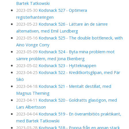
Bartek Tatkowski
2023-05-30
Kodsnack 527 - Optimera
registerhanteringen
2023-05-23
Kodsnack 526 - Lättare än de sämre
alternativen, med Emil Lundberg
2023-05-16
Kodsnack 525 - The double bottleneck, with
Aino Vonge Corry
2023-05-09
Kodsnack 524 - Byta mina problem mot
sämre problem, med Jona Ekenberg
2023-05-02
Kodsnack 523 - Hytteknappen
2023-04-25
Kodsnack 522 - Kreditkortsglipan, med Pär
Sikö
2023-04-18
Kodsnack 521 - Mentalt destillat, med
Magnus Therning
2023-04-11
Kodsnack 520 - Goldratts glasögon, med
Lars Albertsson
2023-04-04
Kodsnack 519 - En överambitiös praktikant,
med Bartek Tatkowski
2023-03-28
Kodsnack 518 - Poppa från en annan stack