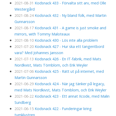
2021-08-31
Kodsnack 433 - Förvalta sitt arv, med Olle
Westergård
2021-08-24
Kodsnack 432 - Ny bland folk, med Martin
Gunnarsson
2021-08-17
Kodsnack 431 - A game is just smoke and
mirrors, with Tommy Maloteaux
2021-08-10
Kodsnack 430 - Lös inte alla problem
2021-07-20
Kodsnack 427 - Hur ska ett tangentbord
vara? Med Johannes Jansson
2021-07-13
Kodsnack 426 - En IT-fabrik, med Mats
Nordkvist, Mats Törnblom, och Erik Weyler
2021-07-06
Kodsnack 425 - Rätt ut på internet, med
Martin Gunnarsson
2021-06-29
Kodsnack 424 - När jag tänker på legacy,
med Mats Nordkivst, Mats Törnblom, och Erik Weyler
2021-06-22
Kodsnack 423 - Ett annat Xcode, med Malin
Sundberg
2021-06-15
Kodsnack 422 - Funderingar kring
tumklustren