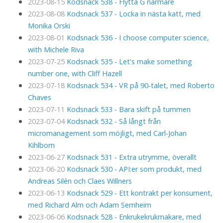
2023-08-15
Kodsnack 538 - Flytta G närmare
2023-08-08
Kodsnack 537 - Locka in nästa katt, med
Monika Orski
2023-08-01
Kodsnack 536 - I choose computer science,
with Michele Riva
2023-07-25
Kodsnack 535 - Let's make something
number one, with Cliff Hazell
2023-07-18
Kodsnack 534 - VR på 90-talet, med Roberto
Chaves
2023-07-11
Kodsnack 533 - Bara skift på tummen
2023-07-04
Kodsnack 532 - Så långt från
micromanagement som möjligt, med Carl-Johan
Kihlbom
2023-06-27
Kodsnack 531 - Extra utrymme, överallt
2023-06-20
Kodsnack 530 - API:er som produkt, med
Andreas Silén och Claes Willners
2023-06-13
Kodsnack 529 - Ett kontrakt per konsument,
med Richard Alm och Adam Sernheim
2023-06-06
Kodsnack 528 - Enkrukekrukmakare, med