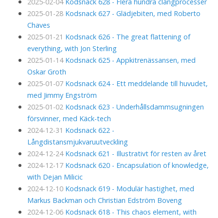
2025-02-04
Kodsnack 628 - Flera hundra clangprocesser
2025-01-28
Kodsnack 627 - Glädjebiten, med Roberto
Chaves
2025-01-21
Kodsnack 626 - The great flattening of
everything, with Jon Sterling
2025-01-14
Kodsnack 625 - Appkitrenässansen, med
Oskar Groth
2025-01-07
Kodsnack 624 - Ett meddelande till huvudet,
med Jimmy Engström
2025-01-02
Kodsnack 623 - Underhållsdammsugningen
försvinner, med Käck-tech
2024-12-31
Kodsnack 622 -
Långdistansmjukvaruutveckling
2024-12-24
Kodsnack 621 - Illustrativt för resten av året
2024-12-17
Kodsnack 620 - Encapsulation of knowledge,
with Dejan Milicic
2024-12-10
Kodsnack 619 - Modulär hastighet, med
Markus Backman och Christian Edström Boveng
2024-12-06
Kodsnack 618 - This chaos element, with