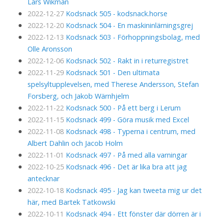
Lars Wikman
2022-12-27
Kodsnack 505 - kodsnack.horse
2022-12-20
Kodsnack 504 - En maskininlärningsgrej
2022-12-13
Kodsnack 503 - Förhoppningsbolag, med
Olle Aronsson
2022-12-06
Kodsnack 502 - Rakt in i returregistret
2022-11-29
Kodsnack 501 - Den ultimata
spelsyltupplevelsen, med Therese Andersson, Stefan
Forsberg, och Jakob Wärnhjelm
2022-11-22
Kodsnack 500 - På ett berg i Lerum
2022-11-15
Kodsnack 499 - Göra musik med Excel
2022-11-08
Kodsnack 498 - Typerna i centrum, med
Albert Dahlin och Jacob Holm
2022-11-01
Kodsnack 497 - På med alla varningar
2022-10-25
Kodsnack 496 - Det är lika bra att jag
antecknar
2022-10-18
Kodsnack 495 - Jag kan tweeta mig ur det
här, med Bartek Tatkowski
2022-10-11
Kodsnack 494 - Ett fönster där dörren är i