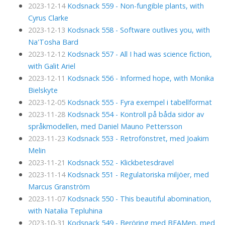
2023-12-14
Kodsnack 559 - Non-fungible plants, with
Cyrus Clarke
2023-12-13
Kodsnack 558 - Software outlives you, with
Na'Tosha Bard
2023-12-12
Kodsnack 557 - All I had was science fiction,
with Galit Ariel
2023-12-11
Kodsnack 556 - Informed hope, with Monika
Bielskyte
2023-12-05
Kodsnack 555 - Fyra exempel i tabellformat
2023-11-28
Kodsnack 554 - Kontroll på båda sidor av
språkmodellen, med Daniel Mauno Pettersson
2023-11-23
Kodsnack 553 - Retrofönstret, med Joakim
Melin
2023-11-21
Kodsnack 552 - Klickbetesdravel
2023-11-14
Kodsnack 551 - Regulatoriska miljöer, med
Marcus Granström
2023-11-07
Kodsnack 550 - This beautiful abomination,
with Natalia Tepluhina
2023-10-31
Kodsnack 549 - Beröring med BEAMen, med