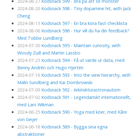
2024-08-27
Kodsnack 599 - Bra på att se mönster
2024-08-20
Kodsnack 598 - Tiny dopamine hit, with Jack
Cheng
2024-08-13
Kodsnack 597 - En bra köra fast-checklista
2024-08-06
Kodsnack 596 - Hur vill du ha din feedback?
Med Tobbe Lundberg
2024-07-30
Kodsnack 595 - Maintain curiosity, with
Woody Zuill and Martin Lassbo
2024-07-23
Kodsnack 594 - Få ut värde ur data, med
Benny Andrén och Hugo Hjertén
2024-07-16
Kodsnack 593 - Into the view hierarchy, with
Malin Sundberg and Kai Dombrowski
2024-07-09
Kodsnack 592 - Arkitekturastronautism
2024-07-02
Kodsnack 591 - Legendariskt internationellt,
med Lars Wikman
2024-06-25
Kodsnack 590 - Yoga med köer, med Kåre
von Geijer
2024-06-18
Kodsnack 589 - Bygga sina egna
abstraktioner