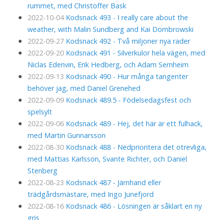
rummet, med Christoffer Bask
2022-10-04
Kodsnack 493 - I really care about the
weather, with Malin Sundberg and Kai Dombrowski
2022-09-27
Kodsnack 492 - Två miljoner nya rader
2022-09-20
Kodsnack 491 - Silverkulor hela vägen, med
Niclas Edenvin, Erik Hedberg, och Adam Sernheim
2022-09-13
Kodsnack 490 - Hur många tangenter
behöver jag, med Daniel Grenehed
2022-09-09
Kodsnack 489.5 - Födelsedagsfest och
spelsylt
2022-09-06
Kodsnack 489 - Hej, det här är ett fulhack,
med Martin Gunnarsson
2022-08-30
Kodsnack 488 - Nedprioritera det otrevliga,
med Mattias Karlsson, Svante Richter, och Daniel
Stenberg
2022-08-23
Kodsnack 487 - Järnhand eller
trädgårdsmästare, med Ingo Junefjord
2022-08-16
Kodsnack 486 - Lösningen är såklart en ny
gris