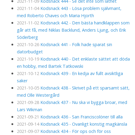
2021-11-09
Kodsnack 444 - Se det inte som lathet
2021-11-04
Kodsnack 443 - Lösa problem självmant,
med Roberto Chaves och Maria Hjorth
2021-11-02
Kodsnack 442 - Den bästa handklappen som
går att få, med Niklas Backlund, Anders Ljung, och Erik
Söderberg
2021-10-26
Kodsnack 441 - Folk hade sparat sin
datorbudget
2021-10-19
Kodsnack 440 - Det enklaste sättet att döda
en hobby, med Bartek Tatkowski
2021-10-12
Kodsnack 439 - En kedja av fullt avsiktliga
saker
2021-10-05
Kodsnack 438 - Skrivet på ett sparsamt sätt,
med Olle Westergård
2021-09-28
Kodsnack 437 - Nu ska vi bygga broar, med
Lars Wikman
2021-09-21
Kodsnack 436 - San Franciscolöner till alla
2021-09-14
Kodsnack 435 - Ovanligt konstig magkänsla
2021-09-07
Kodsnack 434 - För ops och för oss