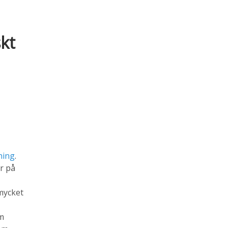
skt
ning
.
er på
 mycket
om