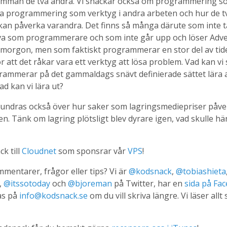
amman de två andra. Vi snackar också om programmering s
a programmering som verktyg i andra arbeten och hur de t
kan påverka varandra. Det finns så många därute som inte 
lva som programmerare och som inte går upp och löser Adve
 morgon, men som faktiskt programmerar en stor del av tide
ör att det råkar vara ett verktyg att lösa problem. Vad kan v
ammerar på det gammaldags snävt definierade sättet lära a
ad kan vi lära ut?
rundras också över hur saker som lagringsmediepriser påve
en. Tänk om lagring plötsligt blev dyrare igen, vad skulle h
ck till
Cloudnet
som sponsrar vår
VPS
!
mentarer, frågor eller tips? Vi är
@kodsnack
,
@tobiashieta
,
@itssotoday
och
@bjoreman
på Twitter, har en
sida på Fa
as på
info@kodsnack.se
om du vill skriva längre. Vi läser allt