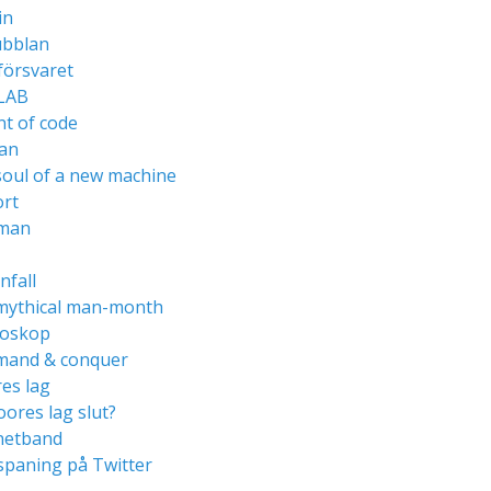
in
ubblan
försvaret
LAB
t of code
ran
soul of a new machine
ort
man
nfall
mythical man-month
loskop
and & conquer
es lag
ores lag slut?
etband
spaning på Twitter