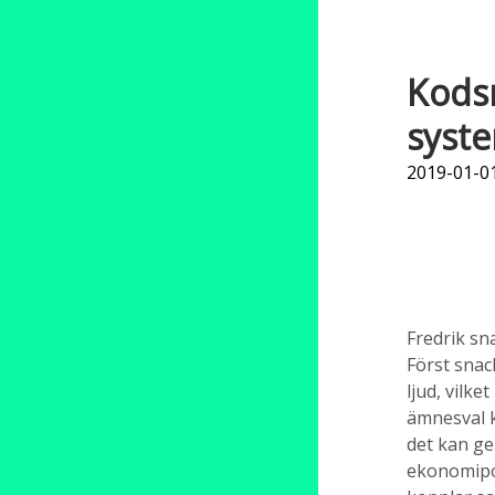
Kodsn
syst
2019-01-01
Fredrik s
Först snac
ljud, vilk
ämnesval k
det kan ge
ekonomipod