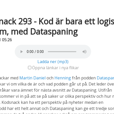
ack 293 - Kod är bara ett logi
em, med Dataspaning
 05:26
Ladda ner (mp3)
Öppna länkar i nya flikar
nackar med
Martin
Daniel
och
Henning
från podden
Dataspa
kar vi om vilka de är och vad podden går ut på. Det leder öv
et råkar vara ämnet för nästa avsnitt av Dataspaning. Utifrån
ommer vi in på att se på saker ur olika perspektiv och hur
. Kodsnack kan ha ett perspektiv på nyheter medan en
d har ett helt annat och Dataspaning kan ge ett tredje s