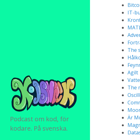
Bitco
IT-b
Kron
MAT
Adven
Fort
The 
Hålk
Feyn
Agilt
Vatte
The 
Oscil
Comm
Moor
Är Mo
Podcast om kod, för
Magn
kodare. På svenska.
Data