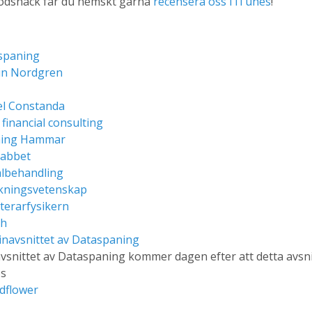
Kodsnack får du hemskt gärna
recensera oss i iTunes
!
spaning
in Nordgren
el Constanda
 financial consulting
ing Hammar
labbet
albehandling
kningsvetenskap
terarfysikern
ch
inavsnittet av Dataspaning
vsnittet av Dataspaning kommer dagen efter att detta avsni
ps
dflower