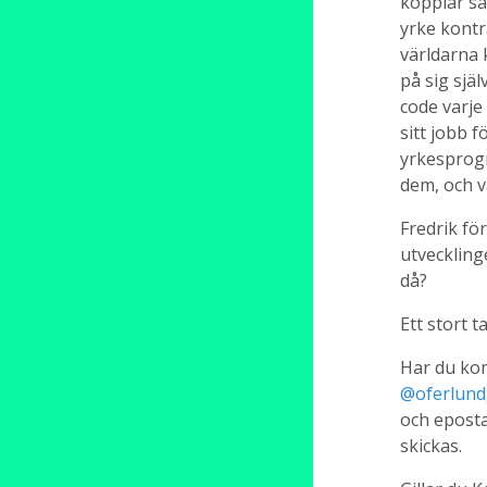
kopplar s
yrke kontr
världarna 
på sig sjä
code varje
sitt jobb f
yrkesprogr
dem, och v
Fredrik fö
utveckling
då?
Ett stort ta
Har du kom
@oferlund
och epost
skickas.