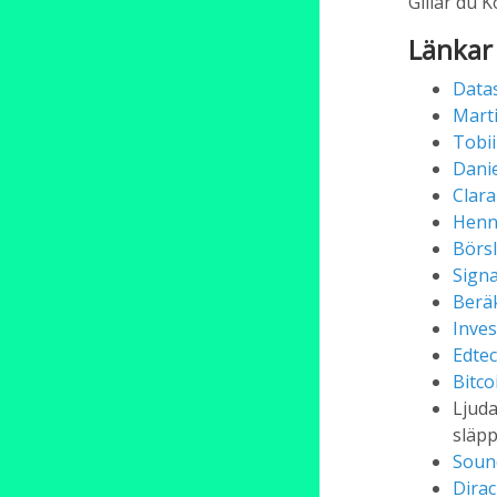
Gillar du 
Länkar
Data
Mart
Tobii
Dani
Clara
Henn
Börs
Sign
Berä
Inves
Edte
Bitco
Ljuda
släp
Soun
Dirac