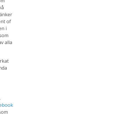
om
vå
tänker
nt of
n i
i som
v alla
rkat
ända
,
cebook
 som