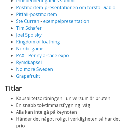
Independent games summit
Postmortem-presentationen om första Diablo
Pitfall-postmortem
Ste Curran
-
exempelpresentation
Tim Schafer
Joel Spolsky
Kingdom of loathing
Nordic game
PAX - Penny arcade expo
Rymdkapsel
No more Sweden
Grapefrukt
Titlar
Kausalitetsordningen i universum är bruten
En snabb tolvtimmarsflygning iväg
Alla kan inte gå på keynoten
Händer det något roligt i verkligheten så har det
prio