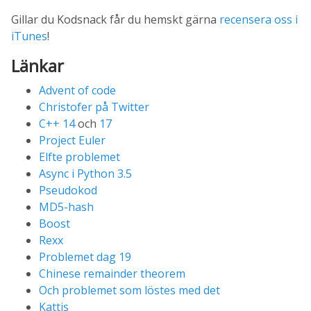
Gillar du Kodsnack får du hemskt gärna
recensera oss i
iTunes
!
Länkar
Advent of code
Christofer på Twitter
C++ 14
och
17
Project Euler
Elfte problemet
Async i Python 3.5
Pseudokod
MD5-hash
Boost
Rexx
Problemet dag 19
Chinese remainder theorem
Och problemet som löstes med det
Kattis