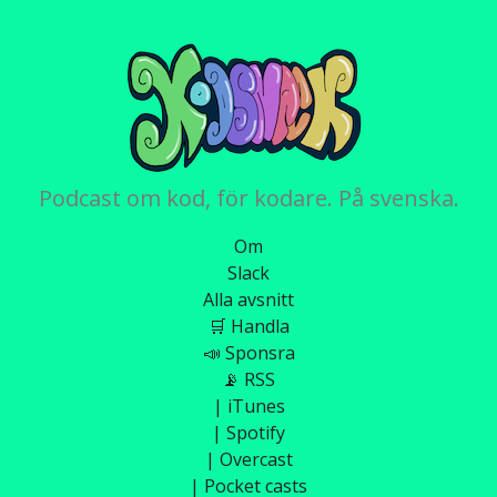
Podcast om kod, för kodare. På svenska.
Om
Slack
Alla avsnitt
🛒 Handla
📣 Sponsra
📡 RSS
| iTunes
| Spotify
| Overcast
| Pocket casts