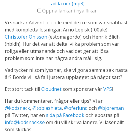
Ladda ner (mp3)
Öppna länkar i nya flikar
Vi snackar Advent of code med de tre som var snabbast
med kompletta lösningar: Arno Lepisk (f00ale),
Christofer Ohlsson
(estomagordo) och Henrik Blidh
(hbldh). Hur det var att delta, vilka problem som var
roliga eller utmanande och vad det ger att lösa
problem som inte har några andra mål i sig.
Vad tycker ni som lyssnar, ska vi göra samma sak nästa
år? Borde vi i så fall justera upplägget på något sätt?
Ett stort tack till
Cloudnet
som sponsrar vår
VPS
!
Har du kommentarer, frågor eller tips? Vi är
@kodsnack
,
@tobiashieta
,
@oferlund
och
@bjoreman
på Twitter, har en
sida på Facebook
och epostas på
info@kodsnack.se
om du vill skriva längre. Vi läser allt
som skickas.