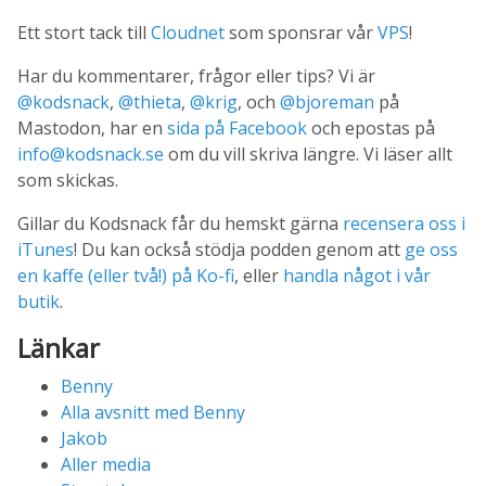
Ett stort tack till
Cloudnet
som sponsrar vår
VPS
!
Har du kommentarer, frågor eller tips? Vi är
@kodsnack
,
@thieta
,
@krig
, och
@bjoreman
på
Mastodon, har en
sida på Facebook
och epostas på
info@kodsnack.se
om du vill skriva längre. Vi läser allt
som skickas.
Gillar du Kodsnack får du hemskt gärna
recensera oss i
iTunes
! Du kan också stödja podden genom att
ge oss
en kaffe (eller två!) på Ko-fi
, eller
handla något i vår
butik
.
Länkar
Benny
Alla avsnitt med Benny
Jakob
Aller media