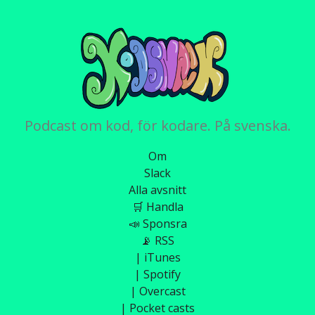
Podcast om kod, för kodare. På svenska.
Om
Slack
Alla avsnitt
🛒 Handla
📣 Sponsra
📡 RSS
| iTunes
| Spotify
| Overcast
| Pocket casts