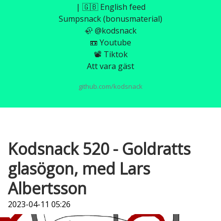
| 🇬🇧 English feed
Sumpsnack (bonusmaterial)
🦣 @kodsnack
📼 Youtube
📽️ Tiktok
Att vara gäst
github.com/kodsnack
Kodsnack 520 - Goldratts
glasögon, med Lars
Albertsson
2023-04-11 05:26