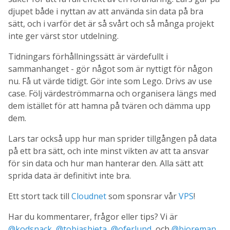
djupet både i nyttan av att använda sin data på bra
sätt, och i varför det är så svårt och så många projekt
inte ger värst stor utdelning.
Tidningars förhållningssätt är värdefullt i
sammanhanget - gör något som är nyttigt för någon
nu. Få ut värde tidigt. Gör inte som Lego. Drivs av use
case. Följ värdeströmmarna och organisera längs med
dem istället för att hamna på tvären och dämma upp
dem.
Lars tar också upp hur man sprider tillgången på data
på ett bra sätt, och inte minst vikten av att ta ansvar
för sin data och hur man hanterar den. Alla sätt att
sprida data är definitivt inte bra.
Ett stort tack till
Cloudnet
som sponsrar vår
VPS
!
Har du kommentarer, frågor eller tips? Vi är
@kodsnack
,
@tobiashieta
,
@oferlund
, och
@bjoreman