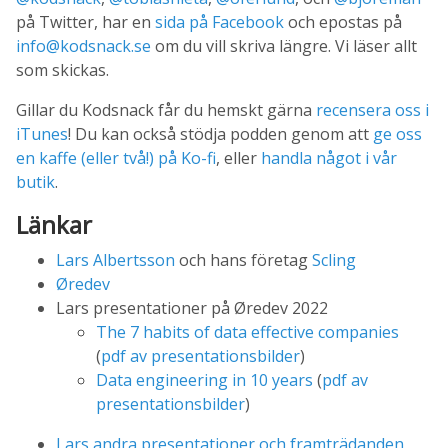
på Twitter, har en
sida på Facebook
och epostas på
info@kodsnack.se
om du vill skriva längre. Vi läser allt
som skickas.
Gillar du Kodsnack får du hemskt gärna
recensera oss i
iTunes
! Du kan också stödja podden genom att
ge oss
en kaffe (eller två!) på Ko-fi
, eller
handla något i vår
butik
.
Länkar
Lars Albertsson
och hans företag
Scling
Øredev
Lars presentationer på Øredev 2022
The 7 habits of data effective companies
(
pdf av presentationsbilder
)
Data engineering in 10 years
(
pdf av
presentationsbilder
)
Lars andra presentationer och framträdanden