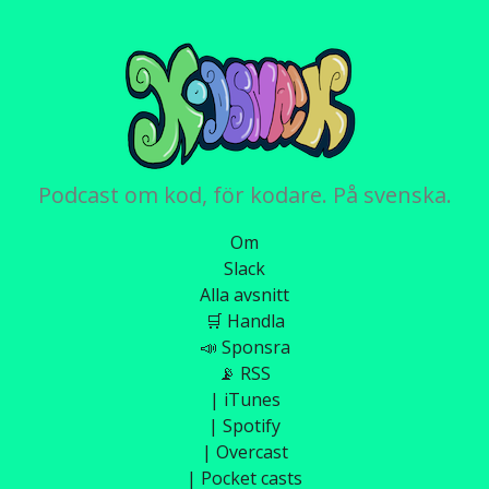
Podcast om kod, för kodare. På svenska.
Om
Slack
Alla avsnitt
🛒 Handla
📣 Sponsra
📡 RSS
| iTunes
| Spotify
| Overcast
| Pocket casts