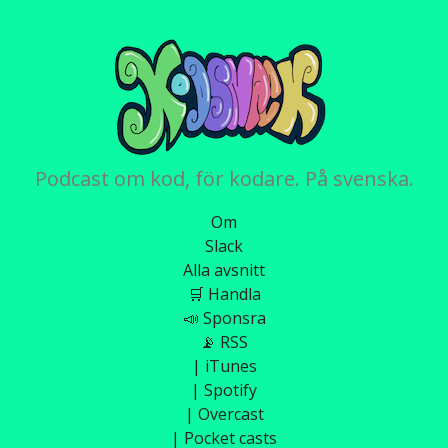
Podcast om kod, för kodare. På svenska.
Om
Slack
Alla avsnitt
🛒 Handla
📣 Sponsra
📡 RSS
| iTunes
| Spotify
| Overcast
| Pocket casts