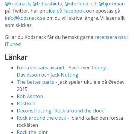
@kodsnack
,
@tobiashieta
,
@oferlund
och
@bjoreman
på Twitter, har en
sida på Facebook
och epostas på
info@kodsnack.se
om du vill skriva längre. Vi läser allt
som skickas.
Gillar du Kodsnack får du hemskt gärna
recensera oss i
iTunes
!
Länkar
Förra veckans avsnitt
- Swift med
Cenny
Davidsson
och
Jack Nutting
The better parts
- Jack spelar ukulele på Øredev
2015
Rob Ashton
Pastisch
Deconstructing “Rock around the clock”
Rock around the clock
- ibland kallad den första
rocklåten
Rock the joint