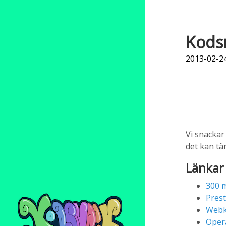
Kodsn
2013-02-24
Vi snackar
det kan tä
Länkar
300 m
Pres
Webk
Oper