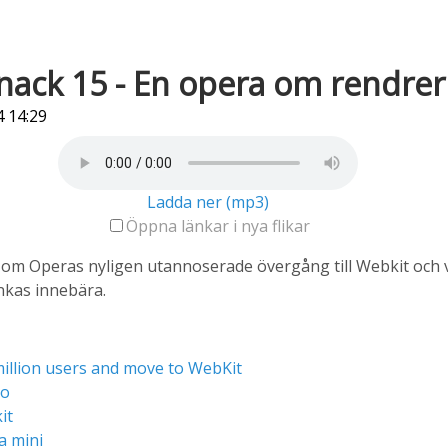
ack 15 - En opera om rendrer
 14:29
Ladda ner (mp3)
Öppna länkar i nya flikar
 om Operas nyligen utannoserade övergång till Webkit och 
nkas innebära.
illion users and move to WebKit
to
it
a mini