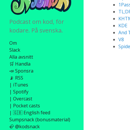
1Pas
TL;D
KHT
Podcast om kod, för
KDE
kodare. På svenska.
And 
V8
Om
Spid
Slack
Alla avsnitt
🛒 Handla
📣 Sponsra
📡 RSS
| iTunes
| Spotify
| Overcast
| Pocket casts
| 🇬🇧 English feed
Sumpsnack (bonusmaterial)
🦣 @kodsnack