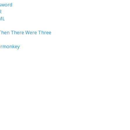
sword
R
ML
Then There Were Three
ermonkey