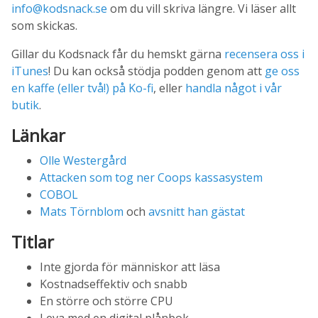
info@kodsnack.se
om du vill skriva längre. Vi läser allt
som skickas.
Gillar du Kodsnack får du hemskt gärna
recensera oss i
iTunes
! Du kan också stödja podden genom att
ge oss
en kaffe (eller två!) på Ko-fi
, eller
handla något i vår
butik
.
Länkar
Olle Westergård
Attacken som tog ner Coops kassasystem
COBOL
Mats Törnblom
och
avsnitt han gästat
Titlar
Inte gjorda för människor att läsa
Kostnadseffektiv och snabb
En större och större CPU