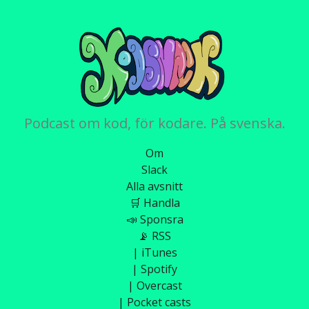
Podcast om kod, för kodare. På svenska.
Om
Slack
Alla avsnitt
🛒 Handla
📣 Sponsra
📡 RSS
| iTunes
| Spotify
| Overcast
| Pocket casts