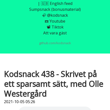
| 🇬🇧 English feed
Sumpsnack (bonusmaterial)
🦣 @kodsnack
📼 Youtube
📽️ Tiktok
Att vara gäst
github.com/kodsnack
Kodsnack 438 - Skrivet på
ett sparsamt sätt, med Olle
Westergård
2021-10-05 05:26