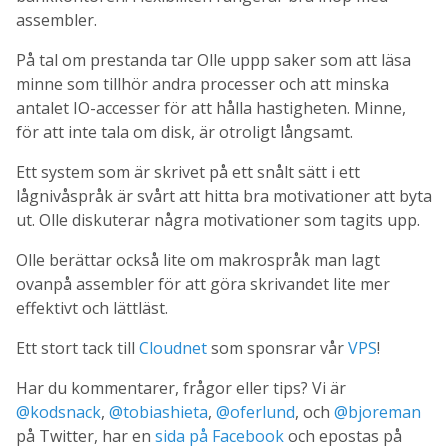
assembler.
På tal om prestanda tar Olle uppp saker som att läsa
minne som tillhör andra processer och att minska
antalet IO-accesser för att hålla hastigheten. Minne,
för att inte tala om disk, är otroligt långsamt.
Ett system som är skrivet på ett snålt sätt i ett
lågnivåspråk är svårt att hitta bra motivationer att byta
ut. Olle diskuterar några motivationer som tagits upp.
Olle berättar också lite om makrospråk man lagt
ovanpå assembler för att göra skrivandet lite mer
effektivt och lättläst.
Ett stort tack till
Cloudnet
som sponsrar vår
VPS
!
Har du kommentarer, frågor eller tips? Vi är
@kodsnack
,
@tobiashieta
,
@oferlund
, och
@bjoreman
på Twitter, har en
sida på Facebook
och epostas på