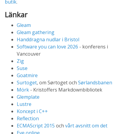
butik
.
Länkar
Gleam
Gleam gathering
Handdragna nudlar i Bristol
Software you can love 2026
- konferens i
Vancouver
Zig
Suse
Goatmire
Surtoget
, om Sørtoget och
Sørlandsbanen
Mörk
- Kristoffers Markdownbibliotek
Glemplate
Lustre
Koncept i C++
Reflection
ECMAScript 2015
och
vårt avsnitt om det
Eve online