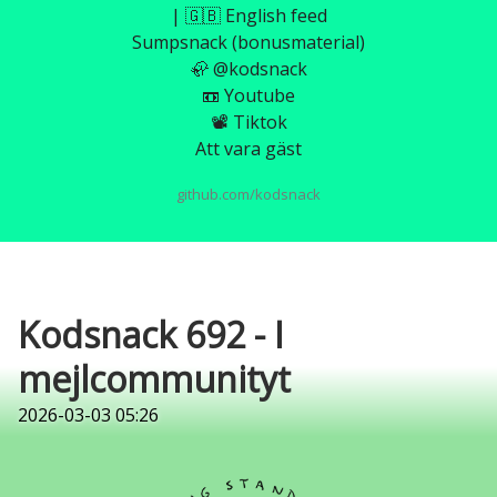
| 🇬🇧 English feed
Sumpsnack (bonusmaterial)
🦣 @kodsnack
📼 Youtube
📽️ Tiktok
Att vara gäst
github.com/kodsnack
Kodsnack 692 - I
mejlcommunityt
2026-03-03 05:26