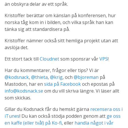
än obskyra delar av ett språk.
Kristoffer berättar om känslan på konferensen, hur
norska tåg kom in i bilden, och vilka språk han kan
tänka sig att standardisera på.
Kristoffer nämner också sitt hemliga projekt utan att
avslöja det.
Ett stort tack till
Cloudnet
som sponsrar vår
VPS
!
Har du kommentarer, frågor eller tips? Vi är
@kodsnack
,
@thieta
,
@krig
, och
@bjoreman
på
Mastodon, har en
sida på Facebook
och epostas på
info@kodsnack.se
om du vill skriva längre. Vi läser allt
som skickas.
Gillar du Kodsnack får du hemskt gärna
recensera oss i
iTunes
! Du kan också stödja podden genom att
ge oss
en kaffe (eller två!) på Ko-fi
, eller
handla något i vår