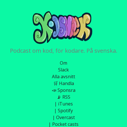
Podcast om kod, för kodare. På svenska.
Om
Slack
Alla avsnitt
🛒 Handla
📣 Sponsra
📡 RSS
| iTunes
| Spotify
| Overcast
| Pocket casts