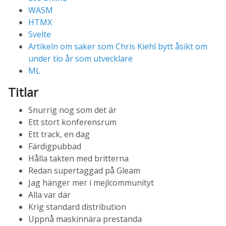
WASM
HTMX
Svelte
Artikeln om saker som Chris Kiehl bytt åsikt om
under tio år som utvecklare
ML
Titlar
Snurrig nog som det är
Ett stort konferensrum
Ett track, en dag
Färdigpubbad
Hålla takten med britterna
Redan supertaggad på Gleam
Jag hänger mer i mejlcommunityt
Alla var där
Krig standard distribution
Uppnå maskinnära prestanda