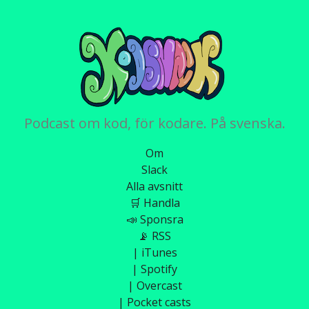
Podcast om kod, för kodare. På svenska.
Om
Slack
Alla avsnitt
🛒 Handla
📣 Sponsra
📡 RSS
| iTunes
| Spotify
| Overcast
| Pocket casts