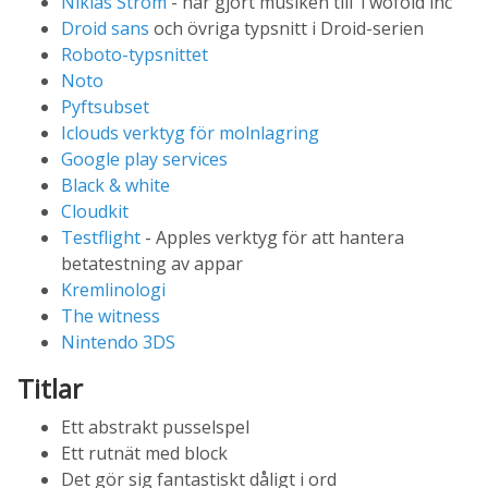
Niklas Ström
- har gjort musiken till Twofold inc
Droid sans
och övriga typsnitt i Droid-serien
Roboto-typsnittet
Noto
Pyftsubset
Iclouds verktyg för molnlagring
Google play services
Black & white
Cloudkit
Testflight
- Apples verktyg för att hantera
betatestning av appar
Kremlinologi
The witness
Nintendo 3DS
Titlar
Ett abstrakt pusselspel
Ett rutnät med block
Det gör sig fantastiskt dåligt i ord