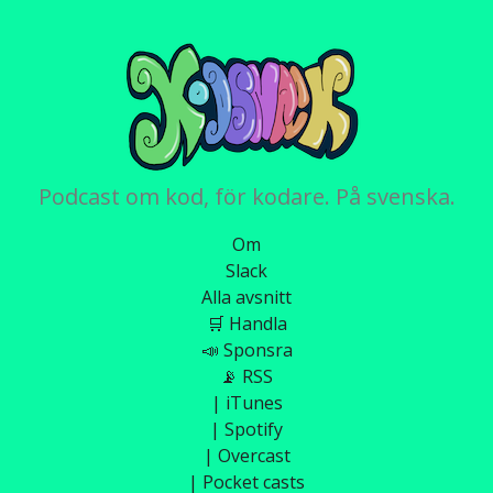
Podcast om kod, för kodare. På svenska.
Om
Slack
Alla avsnitt
🛒 Handla
📣 Sponsra
📡 RSS
| iTunes
| Spotify
| Overcast
| Pocket casts