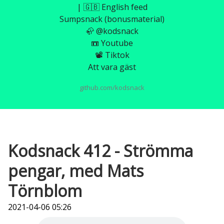
| 🇬🇧 English feed
Sumpsnack (bonusmaterial)
🦣 @kodsnack
📼 Youtube
📽️ Tiktok
Att vara gäst
github.com/kodsnack
Kodsnack 412 - Strömma
pengar, med Mats
Törnblom
2021-04-06 05:26