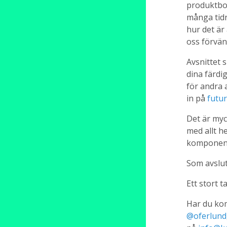
produktbol
många tidr
hur det är
oss förvän
Avsnittet 
dina färdig
för andra a
in på
futur
Det är myc
med allt h
komponent
Som avslut
Ett stort ta
Har du kom
@oferlund