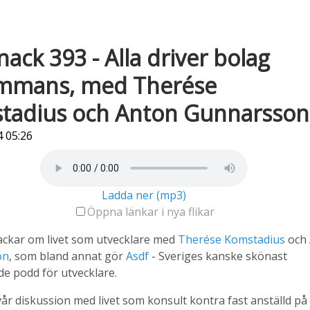
ack 393 - Alla driver bolag
sammans, med Therése
tadius och Anton Gunnarsson
 05:26
Ladda ner (mp3)
Öppna länkar i nya flikar
ackar om livet som utvecklare med
Therése Komstadius
och
on
, som bland annat gör
Asdf
- Sveriges kanske skönast
e podd för utvecklare.
 vår diskussion med livet som konsult kontra fast anställd på