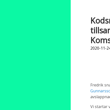
Kodsn
till
Koms
2020-11-24
Fredrik sn
Gunnarss
avslappnad
Vi startar