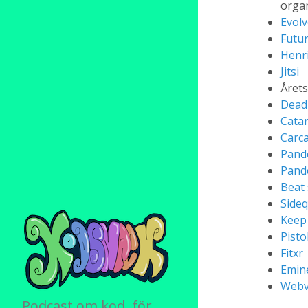
orga
Evolv
Futur
Henr
Jitsi
Årets
Dead 
Cata
Carc
Pand
Pande
Beat
Side
Keep
Pisto
Fitxr
Emin
Webv
Podcast om kod, för