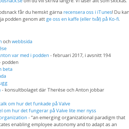
odsnack.se
om du vill skriva längre. Vi läser allt som skickas.
Kodsnack får du hemskt gärna
recensera oss i iTunes
! Du ka
dja podden genom att
ge oss en kaffe (eller två!) på Ko-fi
.
n
och
webbsida
ése
Anton var med i podden
- februari 2017, i avsnitt 194
- podden
in beta
nda
ugg
a
- konsultbolaget där Therése och Anton jobbar
alk om hur det funkade på Valve
el om hur det fungerar på Valve lite mer nyss
organization
- “an emerging organizational paradigm that
cates enabling employee autonomy and to adapt as an