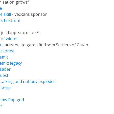
nization grows”
e
e skill
- veckans sponsor
ik Enström
 julklapp: stormkök?!
of winter
n
- artisten tidigare känd som Settlers of Catan
assonne
emic
mic: legacy
 saber
quest
 talking and nobody explodes
l whip
ems Rap god
r