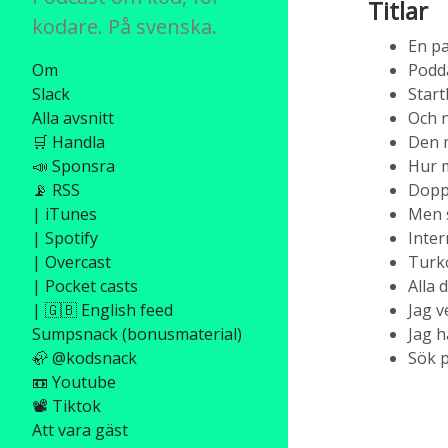
Titlar
kodare. På svenska.
En p
Om
Podd
Slack
Star
Alla avsnitt
Och n
🛒 Handla
Den 
📣 Sponsra
Hur 
📡 RSS
Doppa
| iTunes
Men s
| Spotify
Inter
| Overcast
Turk
| Pocket casts
Alla 
| 🇬🇧 English feed
Jag v
Sumpsnack (bonusmaterial)
Jag h
🦣 @kodsnack
Sök p
📼 Youtube
📽️ Tiktok
Att vara gäst