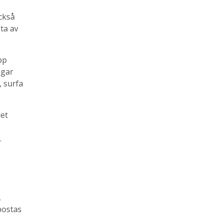
ckså
sta av
pp
ngar
, surfa
det
.
,
postas