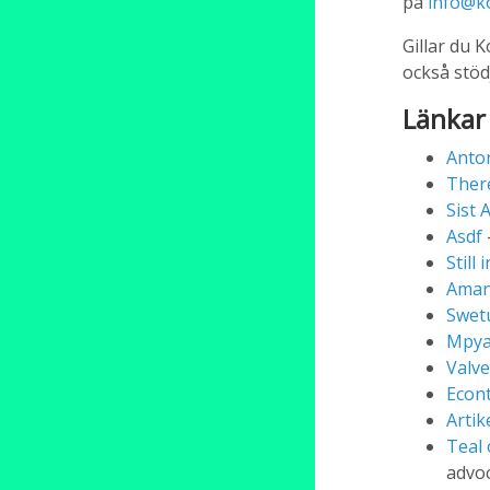
på
info@k
Gillar du 
också stö
Länkar
Anto
Ther
Sist 
Asdf
Still 
Ama
Swet
Mpy
Valve
Econt
Artik
Teal 
advo