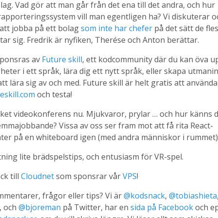
ag. Vad gör att man går från det ena till det andra, och hur
apporteringssystem vill man egentligen ha? Vi diskuterar o
 att jobba på ett bolag
som inte har chefer
på det sätt de fle
tar sig. Fredrik är nyfiken, Therése och Anton berättar.
sponsras av
Future skill
, ett kodcommunity där du kan öva u
heter i ett språk, lära dig ett nytt språk, eller skapa utmani
tt lära sig av och med. Future skill är helt gratis att använda
eskill.com
och testa!
ket videokonferens nu. Mjukvaror, prylar … och hur känns 
emmajobbande? Vissa av oss ser fram mot att få rita React-
er på en whiteboard igen (med andra människor i rummet)
ning lite brädspelstips, och entusiasm för VR-spel.
ck till
Cloudnet
som sponsrar vår
VPS
!
mentarer, frågor eller tips? Vi är
@kodsnack
,
@tobiashieta
, och
@bjoreman
på Twitter, har en
sida på Facebook
och e