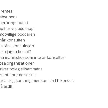
arentes
abstinens
tberöringspunkt
u har vi podd ihop
motvillige poddaren
mår konsulten
 tån i konsultsjön
ka jag ta beslut?
na människor som inte är konsulter
osa organisationer
driver bolag tillsammans
et inte hur de ser ut
ar aldrig känt mig mer som en IT-konsult
å asdf!