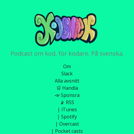
Podcast om kod, för kodare. På svenska.
Om
Slack
Alla avsnitt
🛒 Handla
📣 Sponsra
📡 RSS
| iTunes
| Spotify
| Overcast
| Pocket casts