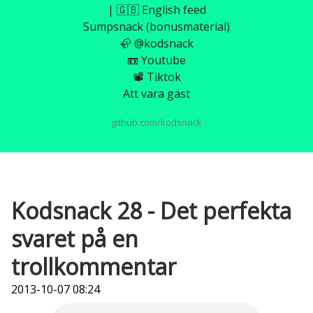
| 🇬🇧 English feed
Sumpsnack (bonusmaterial)
🦣 @kodsnack
📼 Youtube
📽️ Tiktok
Att vara gäst
github.com/kodsnack
Kodsnack 28 - Det perfekta
svaret på en
trollkommentar
2013-10-07 08:24