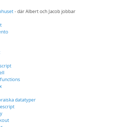
huset
- där Albert och Jacob jobbar
b
t
nto
t
cript
ll
functions
x
raiska datatyper
escript
y
kout