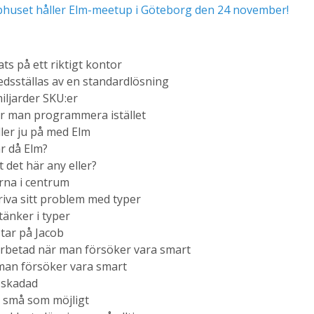
huset håller Elm-meetup i Göteborg den 24 november!
ats på ett riktigt kontor
redsställas av en standardlösning
iljarder SKU:er
r man programmera istället
ller ju på med Elm
r då Elm?
t det här any eller?
rna i centrum
iva sitt problem med typer
änker i typer
star på Jacob
rbetad när man försöker vara smart
man försöker vara smart
skadad
å små som möjligt