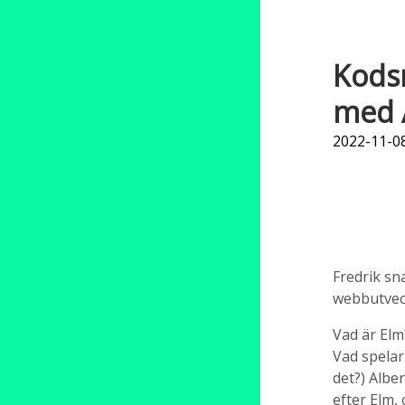
Kodsn
med A
2022-11-08
Fredrik s
webbutvec
Vad är Elm
Vad spelar
det?) Alber
efter Elm, 