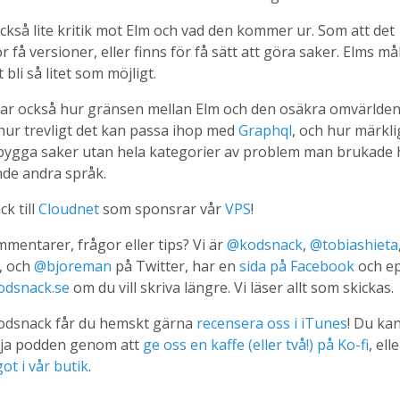
också lite kritik mot Elm och vad den kommer ur. Som att det
få versioner, eller finns för få sätt att göra saker. Elms må
 bli så litet som möjligt.
rar också hur gränsen mellan Elm och den osäkra omvärlde
hur trevligt det kan passa ihop med
Graphql
, och hur märkli
bygga saker utan hela kategorier av problem man brukade 
de andra språk.
ck till
Cloudnet
som sponsrar vår
VPS
!
mentarer, frågor eller tips? Vi är
@kodsnack
,
@tobiashieta
, och
@bjoreman
på Twitter, har en
sida på Facebook
och e
odsnack.se
om du vill skriva längre. Vi läser allt som skickas.
Kodsnack får du hemskt gärna
recensera oss i iTunes
! Du ka
dja podden genom att
ge oss en kaffe (eller två!) på Ko-fi
, ell
ot i vår butik
.