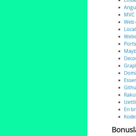
Embe
Angu
MVC
Web 
Loca
Webs
Ports
May
Deco
Grap
Domä
Esse
Githu
Raku
Izett
En br
Kodex
Bonusl