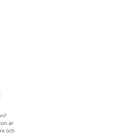
t
en?
ton är
öre och