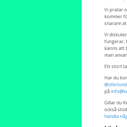
Vi pratar 
kommer för 
snarare att
Vi diskute
fungerar, 
känns att 
man använ
Ett stort ta
Har du kom
@oferlund
på
info@k
Gillar du 
också stö
handla någ