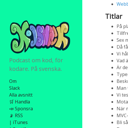
Webb
Titlar
På pl
Tillf
Sex m
Då få
Vi hå
Podcast om kod, för
Vad ä
Är de
kodare. På svenska.
Type
Om
Beskr
Slack
Man t
Alla avsnitt
Vi te
🛒 Handla
Mota
📣 Sponsra
När 
📡 RSS
MVC-
| iTunes
Bli s