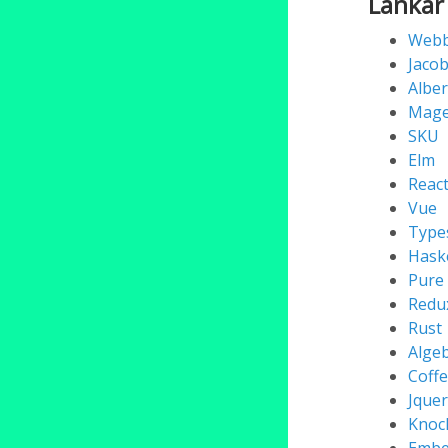
Länkar
Webb
Jaco
Alber
Mage
SKU
Elm
Reac
Vue
Types
Haske
Pure 
Redu
Rust
Algeb
Coffe
Jquer
Knoc