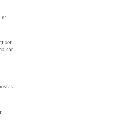
l är
n
gt det
ha när
,
postas
n
er