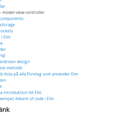
r
lar
- model-view-controller
components
lstorage
ockets
 i Elm
be
der
hql
ndriven design
nce-metodik
b-lista på alla företag som använder Elm
ten
le
a introduktion till Elm
empel: Advent of code i Elm
änk