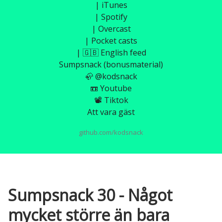
| iTunes
| Spotify
| Overcast
| Pocket casts
| 🇬🇧 English feed
Sumpsnack (bonusmaterial)
🦣 @kodsnack
📼 Youtube
📽️ Tiktok
Att vara gäst
github.com/kodsnack
Sumpsnack 30 - Något
mycket större än bara