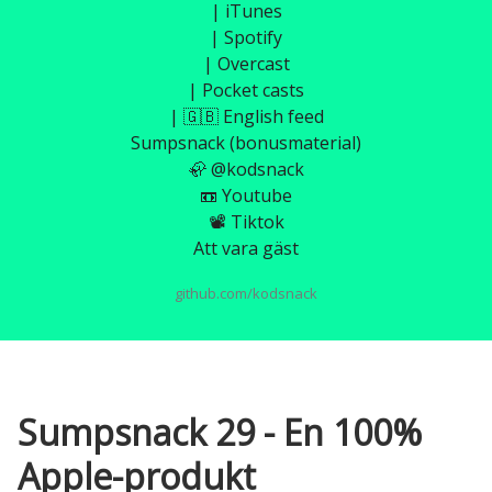
| iTunes
| Spotify
| Overcast
| Pocket casts
| 🇬🇧 English feed
Sumpsnack (bonusmaterial)
🦣 @kodsnack
📼 Youtube
📽️ Tiktok
Att vara gäst
github.com/kodsnack
Sumpsnack 29 - En 100%
Apple-produkt