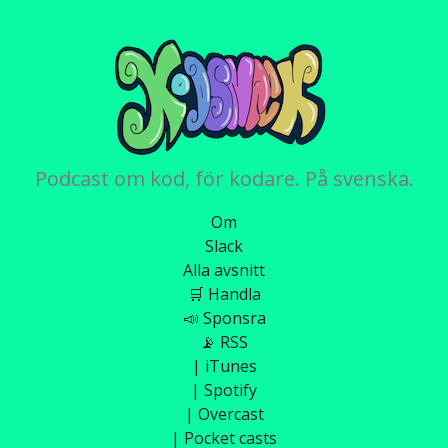
Podcast om kod, för kodare. På svenska.
Om
Slack
Alla avsnitt
🛒 Handla
📣 Sponsra
📡 RSS
| iTunes
| Spotify
| Overcast
| Pocket casts