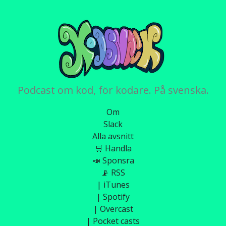
Podcast om kod, för kodare. På svenska.
Om
Slack
Alla avsnitt
🛒 Handla
📣 Sponsra
📡 RSS
| iTunes
| Spotify
| Overcast
| Pocket casts