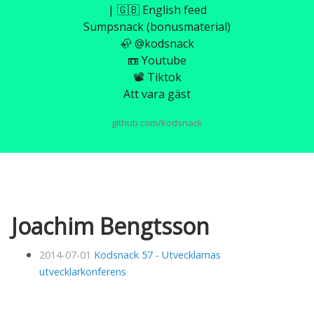
| 🇬🇧 English feed
Sumpsnack (bonusmaterial)
🦣 @kodsnack
📼 Youtube
📽️ Tiktok
Att vara gäst
github.com/kodsnack
Joachim Bengtsson
2014-07-01
Kodsnack 57 - Utvecklarnas
utvecklarkonferens