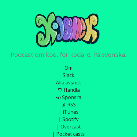
Podcast om kod, för kodare. På svenska.
Om
Slack
Alla avsnitt
🛒 Handla
📣 Sponsra
📡 RSS
| iTunes
| Spotify
| Overcast
| Pocket casts