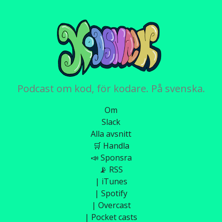
Podcast om kod, för kodare. På svenska.
Om
Slack
Alla avsnitt
🛒 Handla
📣 Sponsra
📡 RSS
| iTunes
| Spotify
| Overcast
| Pocket casts