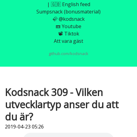
| 🇬🇧 English feed
Sumpsnack (bonusmaterial)
🦣 @kodsnack
📼 Youtube
📽️ Tiktok
Att vara gäst
github.com/kodsnack
Kodsnack 309 - Vilken
utvecklartyp anser du att
du är?
2019-04-23 05:26