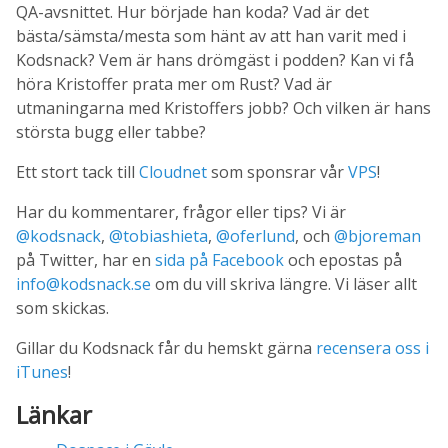
QA-avsnittet. Hur började han koda? Vad är det
bästa/sämsta/mesta som hänt av att han varit med i
Kodsnack? Vem är hans drömgäst i podden? Kan vi få
höra Kristoffer prata mer om Rust? Vad är
utmaningarna med Kristoffers jobb? Och vilken är hans
största bugg eller tabbe?
Ett stort tack till
Cloudnet
som sponsrar vår
VPS
!
Har du kommentarer, frågor eller tips? Vi är
@kodsnack
,
@tobiashieta
,
@oferlund
, och
@bjoreman
på Twitter, har en
sida på Facebook
och epostas på
info@kodsnack.se
om du vill skriva längre. Vi läser allt
som skickas.
Gillar du Kodsnack får du hemskt gärna
recensera oss i
iTunes
!
Länkar