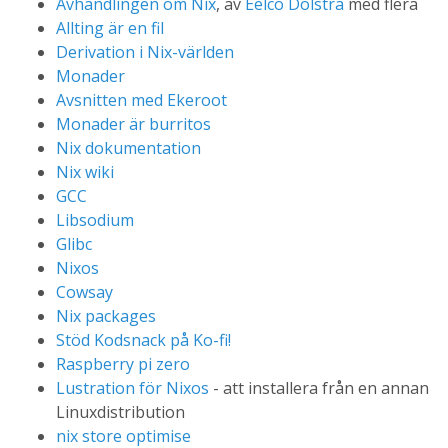
Avhandlingen om Nix
, av
Eelco Dolstra
med flera
Allting är en fil
Derivation i Nix-världen
Monader
Avsnitten med Ekeroot
Monader är burritos
Nix dokumentation
Nix wiki
GCC
Libsodium
Glibc
Nixos
Cowsay
Nix packages
Stöd Kodsnack på Ko-fi!
Raspberry pi zero
Lustration för Nixos
- att installera från en annan
Linuxdistribution
nix store optimise