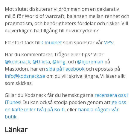
Mot slutet diskuterar vi drömmen om en deklarativ
miljö för World of warcraft, balansen mellan renhet och
pragmatism, och behörigheters fördelar och risker. Vill
du verkligen ha tillgång till huvudnyckeln?
Ett stort tack till
Cloudnet
som sponsrar vår
VPS
!
Har du kommentarer, frågor eller tips? Vi är
@kodsnack
,
@thieta
,
@krig
, och
@bjoreman
på
Mastodon, har en
sida på Facebook
och epostas på
info@kodsnack.se
om du vill skriva längre. Vi läser allt
som skickas.
Gillar du Kodsnack får du hemskt gärna
recensera oss i
iTunes
! Du kan också stödja podden genom att
ge oss
en kaffe (eller två!) på Ko-fi
, eller
handla något i vår
butik
.
Länkar