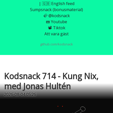
| 🇬🇧 English feed
Sumpsnack (bonusmaterial)
🦣 @kodsnack
📼 Youtube
📽️ Tiktok
Att vara gäst
github.com/kodsnack
Kodsnack 714 - Kung Nix,
med Jonas Hultén
2026-08-04 05:26