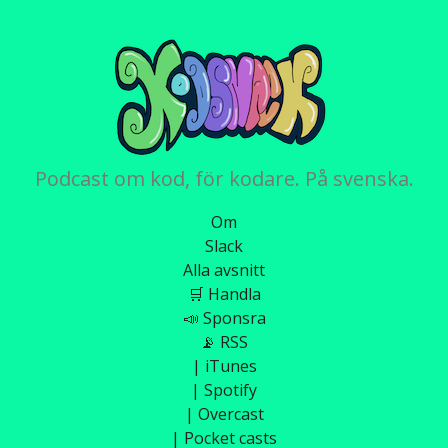
Podcast om kod, för kodare. På svenska.
Om
Slack
Alla avsnitt
🛒 Handla
📣 Sponsra
📡 RSS
| iTunes
| Spotify
| Overcast
| Pocket casts