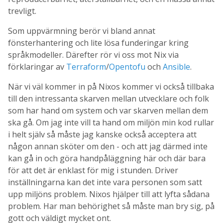
trevligt.
Som uppvärmning berör vi bland annat
fönsterhantering och lite lösa funderingar kring
språkmodeller. Därefter rör vi oss mot Nix via
förklaringar av
Terraform
/
Opentofu
och
Ansible
.
När vi väl kommer in på Nixos kommer vi också tillbaka
till den intressanta skarven mellan utvecklare och folk
som har hand om system och var skarven mellan dem
ska gå. Om jag inte vill ta hand om miljön min kod rullar
i helt själv så måste jag kanske också acceptera att
någon annan sköter om den - och att jag därmed inte
kan gå in och göra handpåläggning här och där bara
för att det är enklast för mig i stunden. Driver
inställningarna kan det inte vara personen som satt
upp miljöns problem. Nixos hjälper till att lyfta sådana
problem. Har man behörighet så måste man bry sig, på
gott och väldigt mycket ont.