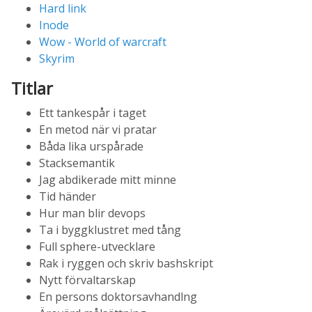
Hard link
Inode
Wow - World of warcraft
Skyrim
Titlar
Ett tankespår i taget
En metod när vi pratar
Båda lika urspårade
Stacksemantik
Jag abdikerade mitt minne
Tid händer
Hur man blir devops
Ta i byggklustret med tång
Full sphere-utvecklare
Rak i ryggen och skriv bashskript
Nytt förvaltarskap
En persons doktorsavhandlng