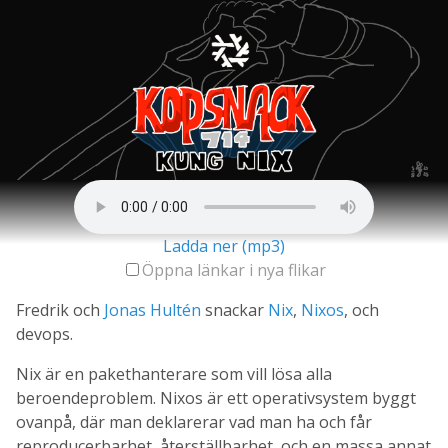
Ladda ner (mp3)
Öppna länkar i nya flikar
Fredrik och
Jonas Hultén
snackar
Nix
,
Nixos
, och
devops.
Nix är en pakethanterare som vill lösa alla
beroendeproblem. Nixos är ett operativsystem byggt
ovanpå, där man deklarerar vad man ha och får
reproducerbarhet, återställbarhet, och en massa annat